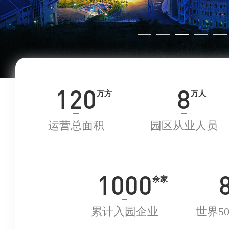
120
8
万方
万人
运营总面积
园区从业人员
1000
余家
累计入园企业
世界5